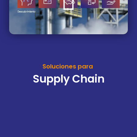
Soluciones
para
S
u
p
p
l
y
C
h
a
i
n