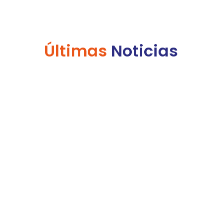
Ú
l
t
i
m
a
s
Noticias
junio 9, 2025