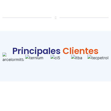
Principales
C
l
i
e
n
t
e
s