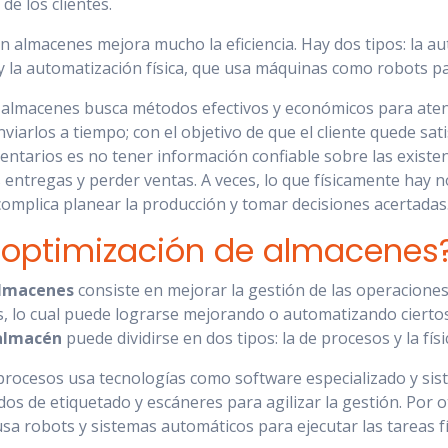
de los clientes.
 almacenes mejora mucho la eficiencia. Hay dos tipos: la a
y la automatización física, que usa máquinas como robots p
almacenes busca métodos efectivos y económicos para atend
viarlos a tiempo; con el objetivo de que el cliente quede sat
ntarios es no tener información confiable sobre las existen
 entregas y perder ventas. A veces, lo que físicamente hay n
complica planear la producción y tomar decisiones acertadas
 optimización de almacenes
almacenes
consiste en mejorar la gestión de las operacione
s, lo cual puede lograrse mejorando o automatizando cierto
almacén
puede dividirse en dos tipos: la de procesos y la físi
procesos usa tecnologías como software especializado y sis
s de etiquetado y escáneres para agilizar la gestión. Por ot
usa robots y sistemas automáticos para ejecutar las tareas fí