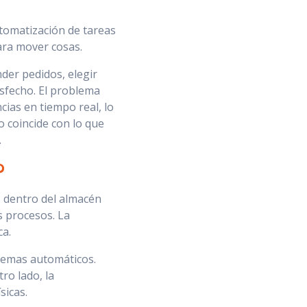
utomatización de tareas
ara mover cosas.
er pedidos, elegir
isfecho. El problema
cias en tiempo real, lo
o coincide con lo que
.
?
s dentro del almacén
s procesos. La
ca.
temas automáticos.
ro lado, la
sicas.