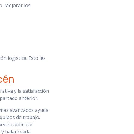
o. Mejorar los
n logística. Esto les
cén
ativa y la satisfacción
partado anterior.
temas avanzados ayuda
quipos de trabajo.
ueden anticipar
 y balanceada.